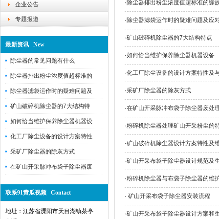
·
除尘器排出粉尘浓度值超标准的缘
企业公告
专题报道
·
除尘器滤袋运作时的疑难问题及应
·
矿山破碎机除尘器的7大结构特点
最新资讯 New
·
如何恰当维护保养除尘器机器设备
除尘器的常见问题有什么
·
化工厂除尘设备的设计方案特性及
除尘器排出粉尘浓度值超标准的
·
采矿厂除尘器的除灰方式
除尘器滤袋运作时的疑难问题及
矿山破碎机除尘器的7大结构特
·
在矿山开采脉冲布袋子除尘器废处
如何恰当维护保养除尘器机器设
·
粉碎机除尘器处理矿山开采粉尘的
化工厂除尘设备的设计方案特性
·
矿山破碎机除尘器设计方案特性及
采矿厂除尘器的除灰方式
·
矿山开采布袋子除尘器设计规范及
在矿山开采脉冲布袋子除尘器废
·
粉碎机除尘器与布袋子除尘器的维
联系91黄瓜视频 Contact
·
矿山开采布袋子除尘器安装流程
地址：江苏省溧阳市天目湖镇茶亭
·
矿山开采布袋子除尘器设计方案和