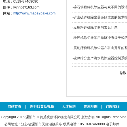
电话：0519-87469090
·
碎石场粉碎机除尘器与众不同的设
邮件：lyjnhb@163.com
网站：
http://www.made2bake.com
·
矿山破碎机除尘器必须改善的技术
·
应用粉碎机除尘器的常见问题
·
粉碎机除尘器采用单脉冲布袋子式
·
震动筛粉碎机除尘器在矿山开采的
·
破碎筛分生产流水线除尘器控制系
总数
网站首页
|
关于91黄瓜视频
|
人才招聘
|
网站地图
|
订阅RSS
Copyright 2016 溧阳市91黄瓜视频环保机械有限公司 版权所有 All Rights Reserved
公司地址：江苏省溧阳市天目湖镇茶亭 联系电话：0519-87469090 电子邮件：