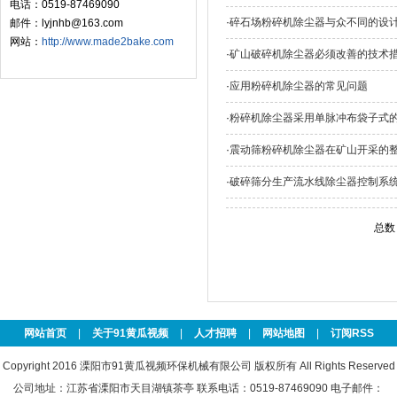
电话：0519-87469090
·
碎石场粉碎机除尘器与众不同的设
邮件：lyjnhb@163.com
网站：
http://www.made2bake.com
·
矿山破碎机除尘器必须改善的技术
·
应用粉碎机除尘器的常见问题
·
粉碎机除尘器采用单脉冲布袋子式
·
震动筛粉碎机除尘器在矿山开采的
·
破碎筛分生产流水线除尘器控制系
总数
网站首页
|
关于91黄瓜视频
|
人才招聘
|
网站地图
|
订阅RSS
Copyright 2016 溧阳市91黄瓜视频环保机械有限公司 版权所有 All Rights Reserved
公司地址：江苏省溧阳市天目湖镇茶亭 联系电话：0519-87469090 电子邮件：