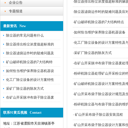
·
除尘器排出粉尘浓度值超标准的缘
企业公告
专题报道
·
除尘器滤袋运作时的疑难问题及应
·
矿山破碎机除尘器的7大结构特点
最新资讯 New
·
如何恰当维护保养除尘器机器设备
除尘器的常见问题有什么
·
化工厂除尘设备的设计方案特性及
除尘器排出粉尘浓度值超标准的
·
采矿厂除尘器的除灰方式
除尘器滤袋运作时的疑难问题及
矿山破碎机除尘器的7大结构特
·
在矿山开采脉冲布袋子除尘器废处
如何恰当维护保养除尘器机器设
·
粉碎机除尘器处理矿山开采粉尘的
化工厂除尘设备的设计方案特性
·
矿山破碎机除尘器设计方案特性及
采矿厂除尘器的除灰方式
·
矿山开采布袋子除尘器设计规范及
在矿山开采脉冲布袋子除尘器废
·
粉碎机除尘器与布袋子除尘器的维
联系91黄瓜视频 Contact
·
矿山开采布袋子除尘器安装流程
地址：江苏省溧阳市天目湖镇茶亭
·
矿山开采布袋子除尘器设计方案和